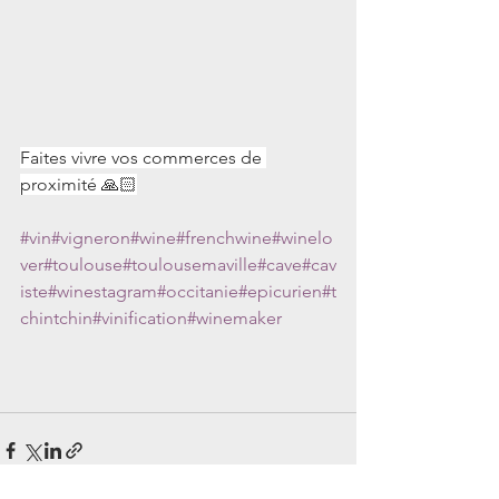
Faites vivre vos commerces de 
proximité 🙏🏻
#vin
#vigneron
#wine
#frenchwine
#winelo
ver
#toulouse
#toulousemaville
#cave
#cav
iste
#winestagram
#occitanie
#epicurien
#t
chintchin
#vinification
#winemaker